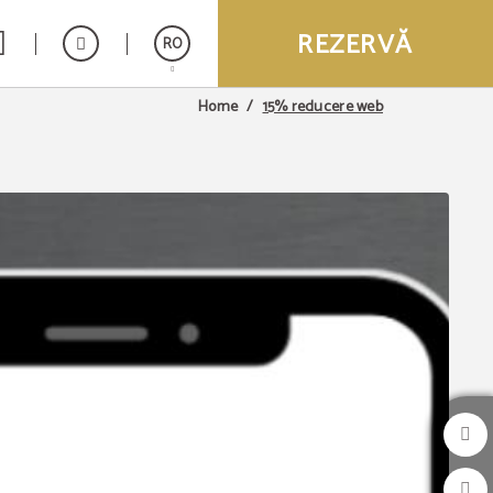
REZERVĂ
RO
15% reducere web
Home
Español
English