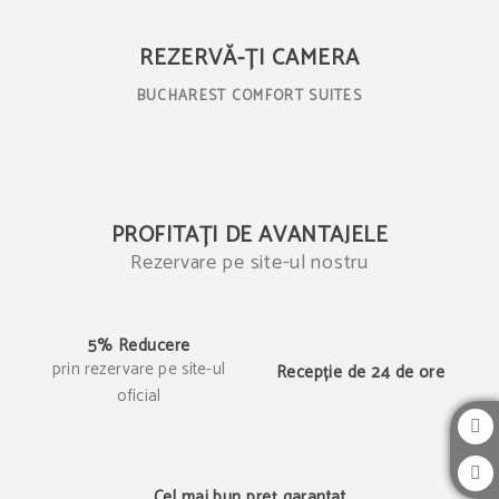
Rezervați pe site-ul nostru
REZERVĂ-ȚI CAMERA
BUCHAREST COMFORT SUITES
PROFITAȚI DE AVANTAJELE
Rezervare pe site-ul nostru
5% Reducere
prin rezervare pe site-ul
Recepție de 24 de ore
oficial
Cel mai bun preț garantat